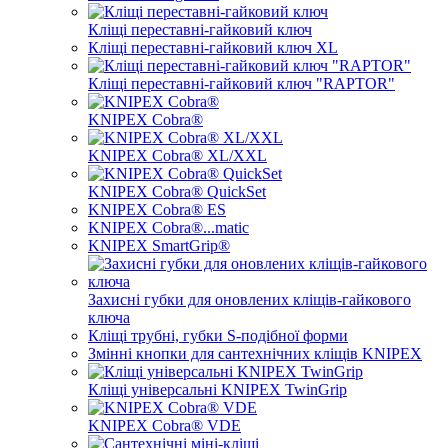
Кліщі переставні-гайковий ключ
Кліщі переставні-гайковий ключ XL
Кліщі переставні-гайковий ключ "RAPTOR"
KNIPEX Cobra®
KNIPEX Cobra® XL/XXL
KNIPEX Cobra® QuickSet
KNIPEX Cobra® ES
KNIPEX Cobra®...matic
KNIPEX SmartGrip®
Захисні губки для оновлених кліщів-гайкового
ключа
Кліщі трубні, губки S-подібної форми
Змінні кнопки для сантехнічних кліщів KNIPEX
Кліщі універсальні KNIPEX TwinGrip
KNIPEX Cobra® VDE