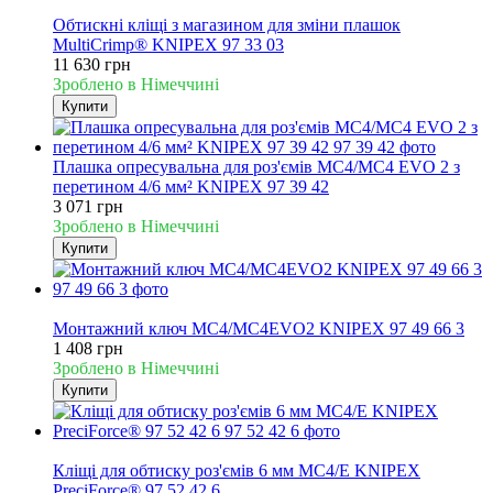
Новинка
Обтискні кліщі з магазином для зміни плашок
MultiCrimp® KNIPEX 97 33 03
11 630 грн
Зроблено в Німеччині
Купити
Плашка опресувальна для роз'ємів MC4/MC4 EVO 2 з
перетином 4/6 мм² KNIPEX 97 39 42
3 071 грн
Зроблено в Німеччині
Купити
Новинка
Монтажний ключ MC4/MC4EVO2 KNIPEX 97 49 66 3
1 408 грн
Зроблено в Німеччині
Купити
Новинка
Кліщі для обтиску роз'ємів 6 мм MC4/E KNIPEX
PreciForce® 97 52 42 6