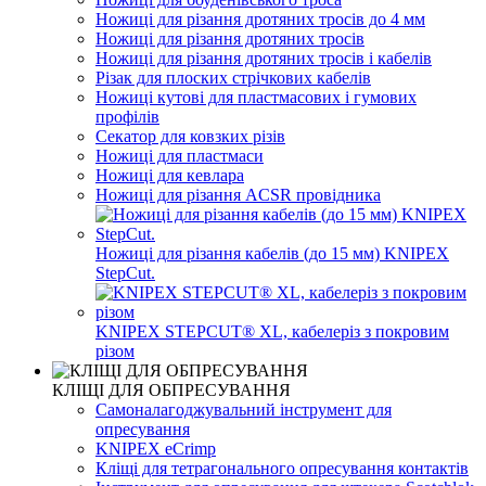
Ножиці для різання дротяних тросів до 4 мм
Ножиці для різання дротяних тросів
Ножиці для різання дротяних тросів і кабелів
Різак для плоских стрічкових кабелів
Ножиці кутові для пластмасових і гумових
профілів
Секатор для ковзких різів
Ножиці для пластмаси
Ножиці для кевлара
Ножиці для різання ACSR провідника
Ножиці для різання кабелів (до 15 мм) KNIPEX
StepCut.
KNIPEX STEPCUT® XL, кабелеріз з покровим
різом
КЛІЩІ ДЛЯ ОБПРЕСУВАННЯ
Самоналагоджувальний інструмент для
опресування
KNIPEX eCrimp
Кліщі для тетрагонального опресування контактів