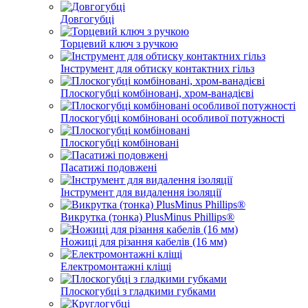
Довгогубці
Торцевий ключ з ручкою
Інструмент для обтиску контактних гільз
Плоскогубці комбіновані, хром-ванадієві
Плоскогубці комбіновані особливої ​​потужності
Плоскогубці комбіновані
Пасатижі подовжені
Інструмент для видалення ізоляції
Викрутка (тонка) PlusMinus Phillips®
Ножиці для різання кабелів (16 мм)
Електромонтажні кліщі
Плоскогубці з гладкими губками