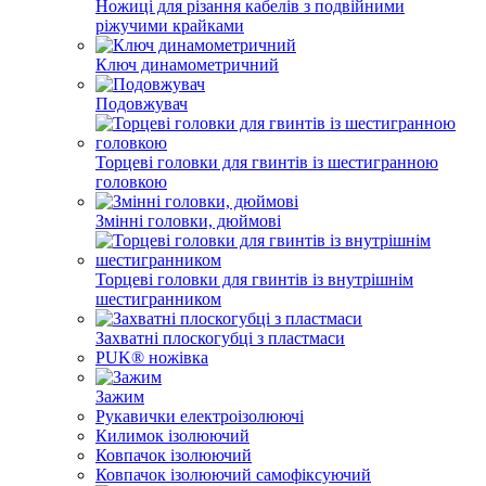
Ножиці для різання кабелів з подвійними
ріжучими крайками
Ключ динамометричний
Подовжувач
Торцеві головки для гвинтів із шестигранною
головкою
Змінні головки, дюймові
Торцеві головки для гвинтів із внутрішнім
шестигранником
Захватні плоскогубці з пластмаси
PUK® ножівка
Зажим
Рукавички електроізолюючі
Килимок ізолюючий
Ковпачок ізолюючий
Ковпачок ізолюючий самофіксуючий