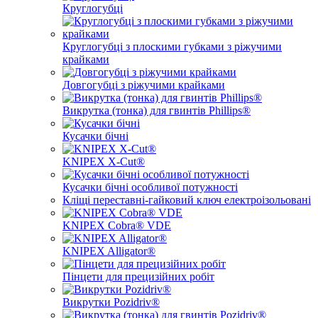
Круглогубці
Круглогубці з плоскими губками з ріжучими
крайками
Довгогубці з ріжучими крайками
Викрутка (тонка) для гвинтів Phillips®
Кусачки бічні
KNIPEX X-Cut®
Кусачки бічні особливої ​​потужності
Кліщі переставні-гайковий ключ електроізольовані
KNIPEX Cobra® VDE
KNIPEX Alligator®
Пінцети для прецизійних робіт
Викрутки Pozidriv®