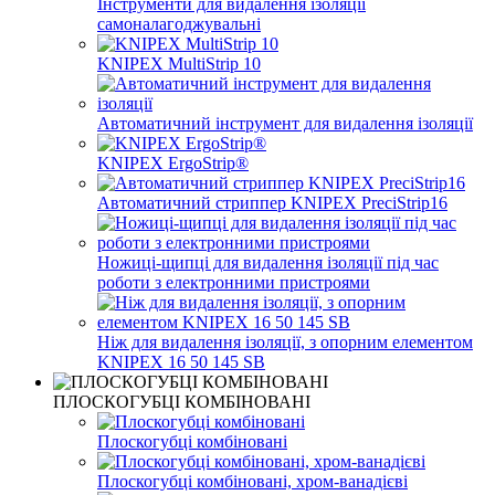
Інструменти для видалення ізоляції
самоналагоджувальні
KNIPEX MultiStrip 10
Автоматичний інструмент для видалення ізоляції
KNIPEX ErgoStrip®
Автоматичний стриппер KNIPEX PreciStrip16
Ножиці-щипці для видалення ізоляції під час
роботи з електронними пристроями
Ніж для видалення ізоляції, з опорним елементом
KNIPEX 16 50 145 SB
ПЛОСКОГУБЦІ КОМБІНОВАНІ
Плоскогубці комбіновані
Плоскогубці комбіновані, хром-ванадієві