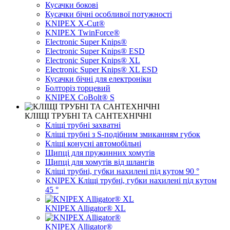
Кусачки бокові
Кусачки бічні особливої ​​потужності
KNIPEX X-Cut®
KNIPEX TwinForce®
Electronic Super Knips®
Electronic Super Knips® ESD
Electronic Super Knips® XL
Electronic Super Knips® XL ESD
Кусачки бічні для електроніки
Болторіз торцевий
KNIPEX CoBolt® S
КЛІЩІ ТРУБНІ ТА САНТЕХНІЧНІ
Кліщі трубні захватні
Кліщі трубні з S-подібним змиканням губок
Кліщі конусні автомобільні
Щипці для пружинних хомутів
Щипці для хомутів від шлангів
Кліщі трубні, губки нахилені під кутом 90 °
KNIPEX Кліщі трубні, губки нахилені під кутом
45 °
KNIPEX Alligator® XL
KNIPEX Alligator®