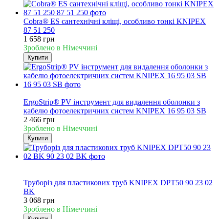
Cobra® ES сантехнічні кліщі, особливо тонкі KNIPEX
87 51 250
1 658 грн
Зроблено в Німеччині
Купити
Новинка
ErgoStrip® PV інструмент для видалення оболонки з
кабелю фотоелектричних систем KNIPEX 16 95 03 SB
2 466 грн
Зроблено в Німеччині
Купити
Новинка
Хіт
Труборіз для пластикових труб KNIPEX DPT50 90 23 02
BK
3 068 грн
Зроблено в Німеччині
Купити