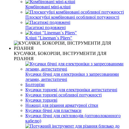
Комбіновані міні-кліщі
Плоскогубці комбіновані особливої ​​потужності
Пасатижі подовжені
Кліщі "Lineman´s Pliers"
КУСАЧКИ, БОКОРІЗИ, ІНСТРУМЕНТИ ДЛЯ
РІЗАННЯ
Кусачки бічні для електроніки з запресованими
лезами, антистатичні
Болторізи
Кусачки торцеві для електроніки антистатичні
Кусачки торцеві особливої ​​потужності
Кусачки торцеві
Ножиці для різання арматурної сітки
Кусачки бічні для пластмаси
Кусачки бічні для світловодів (оптоволоконного
кабелю)