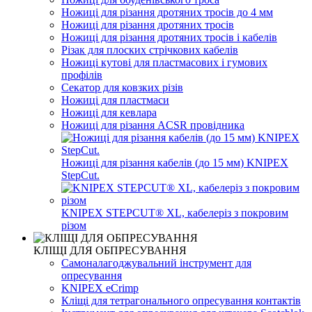
Ножиці для різання дротяних тросів до 4 мм
Ножиці для різання дротяних тросів
Ножиці для різання дротяних тросів і кабелів
Різак для плоских стрічкових кабелів
Ножиці кутові для пластмасових і гумових
профілів
Секатор для ковзких різів
Ножиці для пластмаси
Ножиці для кевлара
Ножиці для різання ACSR провідника
Ножиці для різання кабелів (до 15 мм) KNIPEX
StepCut.
KNIPEX STEPCUT® XL, кабелеріз з покровим
різом
КЛІЩІ ДЛЯ ОБПРЕСУВАННЯ
Самоналагоджувальний інструмент для
опресування
KNIPEX eCrimp
Кліщі для тетрагонального опресування контактів