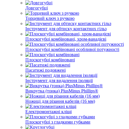
Довгогубці
Торцевий ключ з ручкою
Інструмент для обтиску контактних гільз
Плоскогубці комбіновані, хром-ванадієві
Плоскогубці комбіновані особливої ​​потужності
Плоскогубці комбіновані
Пасатижі подовжені
Інструмент для видалення ізоляції
Викрутка (тонка) PlusMinus Phillips®
Ножиці для різання кабелів (16 мм)
Електромонтажні кліщі
Плоскогубці з гладкими губками