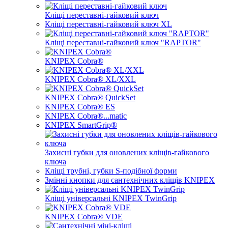
Кліщі переставні-гайковий ключ
Кліщі переставні-гайковий ключ XL
Кліщі переставні-гайковий ключ "RAPTOR"
KNIPEX Cobra®
KNIPEX Cobra® XL/XXL
KNIPEX Cobra® QuickSet
KNIPEX Cobra® ES
KNIPEX Cobra®...matic
KNIPEX SmartGrip®
Захисні губки для оновлених кліщів-гайкового
ключа
Кліщі трубні, губки S-подібної форми
Змінні кнопки для сантехнічних кліщів KNIPEX
Кліщі універсальні KNIPEX TwinGrip
KNIPEX Cobra® VDE