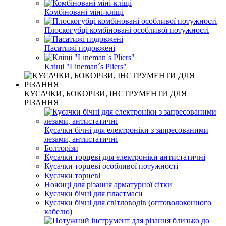
Комбіновані міні-кліщі
Плоскогубці комбіновані особливої ​​потужності
Пасатижі подовжені
Кліщі "Lineman´s Pliers"
КУСАЧКИ, БОКОРІЗИ, ІНСТРУМЕНТИ ДЛЯ
РІЗАННЯ
Кусачки бічні для електроніки з запресованими
лезами, антистатичні
Болторізи
Кусачки торцеві для електроніки антистатичні
Кусачки торцеві особливої ​​потужності
Кусачки торцеві
Ножиці для різання арматурної сітки
Кусачки бічні для пластмаси
Кусачки бічні для світловодів (оптоволоконного
кабелю)