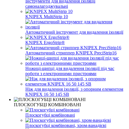
Інструменти для видалення ізоляції
самоналагоджувальні
KNIPEX MultiStrip 10
Автоматичний інструмент для видалення ізоляції
KNIPEX ErgoStrip®
Автоматичний стриппер KNIPEX PreciStrip16
Ножиці-щипці для видалення ізоляції під час
роботи з електронними пристроями
Ніж для видалення ізоляції, з опорним елементом
KNIPEX 16 50 145 SB
ПЛОСКОГУБЦІ КОМБІНОВАНІ
Плоскогубці комбіновані
Плоскогубці комбіновані, хром-ванадієві