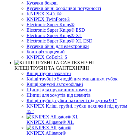
Кусачки бокові
Кусачки бічні особливої ​​потужності
KNIPEX X-Cut®
KNIPEX TwinForce®
Electronic Super Knips®
Electronic Super Knips® ESD
Electronic Super Knips® XL
Electronic Super Knips® XL ESD
Кусачки бічні для електроніки
Болторіз торцевий
KNIPEX CoBolt® S
КЛІЩІ ТРУБНІ ТА САНТЕХНІЧНІ
Кліщі трубні захватні
Кліщі трубні з S-подібним змиканням губок
Кліщі конусні автомобільні
Щипці для пружинних хомутів
Щипці для хомутів від шлангів
Кліщі трубні, губки нахилені під кутом 90 °
KNIPEX Кліщі трубні, губки нахилені під кутом
45 °
KNIPEX Alligator® XL
KNIPEX Alligator®