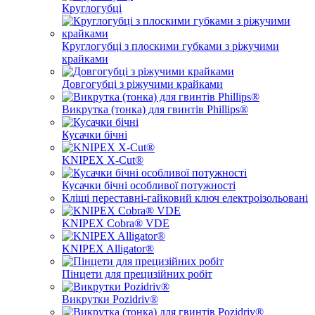
Круглогубці
Круглогубці з плоскими губками з ріжучими
крайками
Довгогубці з ріжучими крайками
Викрутка (тонка) для гвинтів Phillips®
Кусачки бічні
KNIPEX X-Cut®
Кусачки бічні особливої ​​потужності
Кліщі переставні-гайковий ключ електроізольовані
KNIPEX Cobra® VDE
KNIPEX Alligator®
Пінцети для прецизійних робіт
Викрутки Pozidriv®