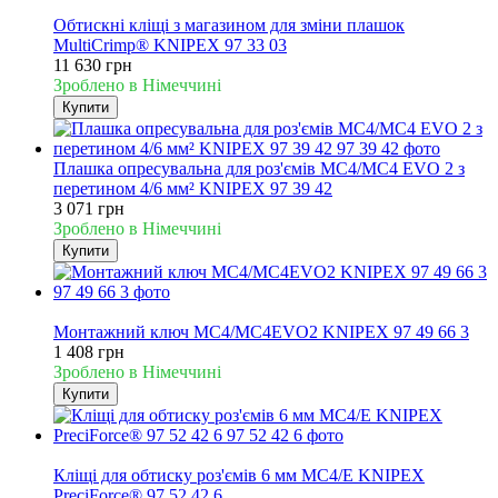
Новинка
Обтискні кліщі з магазином для зміни плашок
MultiCrimp® KNIPEX 97 33 03
11 630 грн
Зроблено в Німеччині
Купити
Плашка опресувальна для роз'ємів MC4/MC4 EVO 2 з
перетином 4/6 мм² KNIPEX 97 39 42
3 071 грн
Зроблено в Німеччині
Купити
Новинка
Монтажний ключ MC4/MC4EVO2 KNIPEX 97 49 66 3
1 408 грн
Зроблено в Німеччині
Купити
Новинка
Кліщі для обтиску роз'ємів 6 мм MC4/E KNIPEX
PreciForce® 97 52 42 6