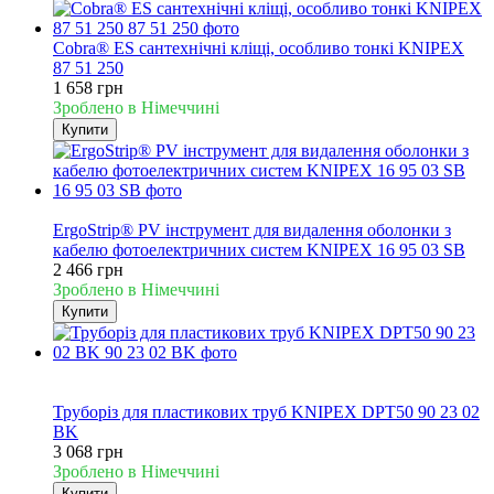
Cobra® ES сантехнічні кліщі, особливо тонкі KNIPEX
87 51 250
1 658 грн
Зроблено в Німеччині
Купити
Новинка
ErgoStrip® PV інструмент для видалення оболонки з
кабелю фотоелектричних систем KNIPEX 16 95 03 SB
2 466 грн
Зроблено в Німеччині
Купити
Новинка
Хіт
Труборіз для пластикових труб KNIPEX DPT50 90 23 02
BK
3 068 грн
Зроблено в Німеччині
Купити