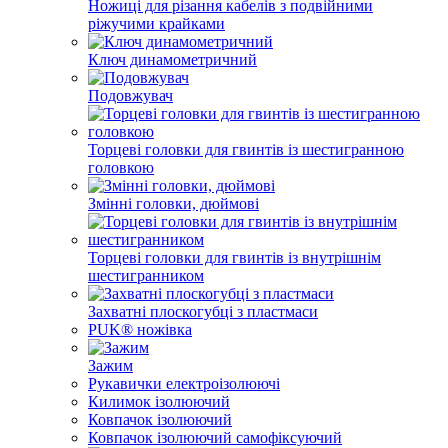
Ножиці для різання кабелів з подвійними
ріжучими крайками
Ключ динамометричний
Подовжувач
Торцеві головки для гвинтів із шестигранною
головкою
Змінні головки, дюймові
Торцеві головки для гвинтів із внутрішнім
шестигранником
Захватні плоскогубці з пластмаси
PUK® ножівка
Зажим
Рукавички електроізолюючі
Килимок ізолюючий
Ковпачок ізолюючий
Ковпачок ізолюючий самофіксуючий