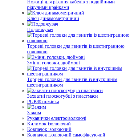
Ножиці для різання кабелів з подвійними
ріжучими крайками
Ключ динамометричний
Подовжувач
Торцеві головки для гвинтів із шестигранною
головкою
Змінні головки, дюймові
Торцеві головки для гвинтів із внутрішнім
шестигранником
Захватні плоскогубці з пластмаси
PUK® ножівка
Зажим
Рукавички електроізолюючі
Килимок ізолюючий
Ковпачок ізолюючий
Ковпачок ізолюючий самофіксуючий