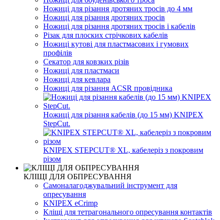
Ножиці для різання дротяних тросів до 4 мм
Ножиці для різання дротяних тросів
Ножиці для різання дротяних тросів і кабелів
Різак для плоских стрічкових кабелів
Ножиці кутові для пластмасових і гумових
профілів
Секатор для ковзких різів
Ножиці для пластмаси
Ножиці для кевлара
Ножиці для різання ACSR провідника
Ножиці для різання кабелів (до 15 мм) KNIPEX
StepCut.
KNIPEX STEPCUT® XL, кабелеріз з покровим
різом
КЛІЩІ ДЛЯ ОБПРЕСУВАННЯ
Самоналагоджувальний інструмент для
опресування
KNIPEX eCrimp
Кліщі для тетрагонального опресування контактів