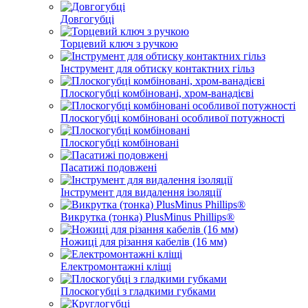
Довгогубці
Торцевий ключ з ручкою
Інструмент для обтиску контактних гільз
Плоскогубці комбіновані, хром-ванадієві
Плоскогубці комбіновані особливої ​​потужності
Плоскогубці комбіновані
Пасатижі подовжені
Інструмент для видалення ізоляції
Викрутка (тонка) PlusMinus Phillips®
Ножиці для різання кабелів (16 мм)
Електромонтажні кліщі
Плоскогубці з гладкими губками