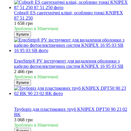
Cobra® ES сантехнічні кліщі, особливо тонкі KNIPEX
87 51 250
1 658 грн
Зроблено в Німеччині
Купити
Новинка
ErgoStrip® PV інструмент для видалення оболонки з
кабелю фотоелектричних систем KNIPEX 16 95 03 SB
2 466 грн
Зроблено в Німеччині
Купити
Новинка
Хіт
Труборіз для пластикових труб KNIPEX DPT50 90 23 02
BK
3 068 грн
Зроблено в Німеччині
Купити