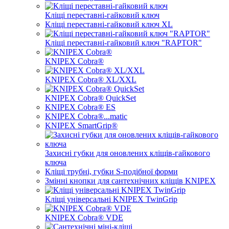
Кліщі переставні-гайковий ключ
Кліщі переставні-гайковий ключ XL
Кліщі переставні-гайковий ключ "RAPTOR"
KNIPEX Cobra®
KNIPEX Cobra® XL/XXL
KNIPEX Cobra® QuickSet
KNIPEX Cobra® ES
KNIPEX Cobra®...matic
KNIPEX SmartGrip®
Захисні губки для оновлених кліщів-гайкового
ключа
Кліщі трубні, губки S-подібної форми
Змінні кнопки для сантехнічних кліщів KNIPEX
Кліщі універсальні KNIPEX TwinGrip
KNIPEX Cobra® VDE