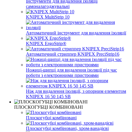
Інструменти для видалення ізоляції
самоналагоджувальні
KNIPEX MultiStrip 10
Автоматичний інструмент для видалення ізоляції
KNIPEX ErgoStrip®
Автоматичний стриппер KNIPEX PreciStrip16
Ножиці-щипці для видалення ізоляції під час
роботи з електронними пристроями
Ніж для видалення ізоляції, з опорним елементом
KNIPEX 16 50 145 SB
ПЛОСКОГУБЦІ КОМБІНОВАНІ
Плоскогубці комбіновані
Плоскогубці комбіновані, хром-ванадієві