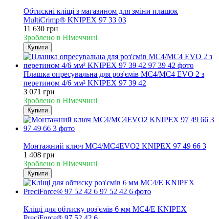
Новинка
Обтискні кліщі з магазином для зміни плашок
MultiCrimp® KNIPEX 97 33 03
11 630 грн
Зроблено в Німеччині
Купити
Плашка опресувальна для роз'ємів MC4/MC4 EVO 2 з
перетином 4/6 мм² KNIPEX 97 39 42
3 071 грн
Зроблено в Німеччині
Купити
Новинка
Монтажний ключ MC4/MC4EVO2 KNIPEX 97 49 66 3
1 408 грн
Зроблено в Німеччині
Купити
Новинка
Кліщі для обтиску роз'ємів 6 мм MC4/E KNIPEX
PreciForce® 97 52 42 6