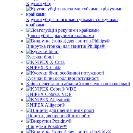
Круглогубці
Круглогубці з плоскими губками з ріжучими
крайками
Довгогубці з ріжучими крайками
Викрутка (тонка) для гвинтів Phillips®
Кусачки бічні
KNIPEX X-Cut®
Кусачки бічні особливої ​​потужності
Кліщі переставні-гайковий ключ електроізольовані
KNIPEX Cobra® VDE
KNIPEX Alligator®
Пінцети для прецизійних робіт
Викрутки Pozidriv®