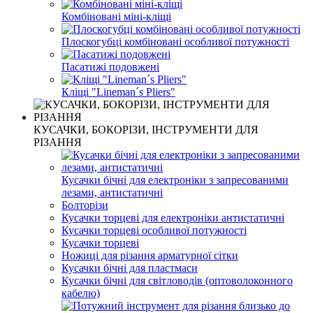
Комбіновані міні-кліщі
Плоскогубці комбіновані особливої ​​потужності
Пасатижі подовжені
Кліщі "Lineman´s Pliers"
КУСАЧКИ, БОКОРІЗИ, ІНСТРУМЕНТИ ДЛЯ
РІЗАННЯ
Кусачки бічні для електроніки з запресованими
лезами, антистатичні
Болторізи
Кусачки торцеві для електроніки антистатичні
Кусачки торцеві особливої ​​потужності
Кусачки торцеві
Ножиці для різання арматурної сітки
Кусачки бічні для пластмаси
Кусачки бічні для світловодів (оптоволоконного
кабелю)