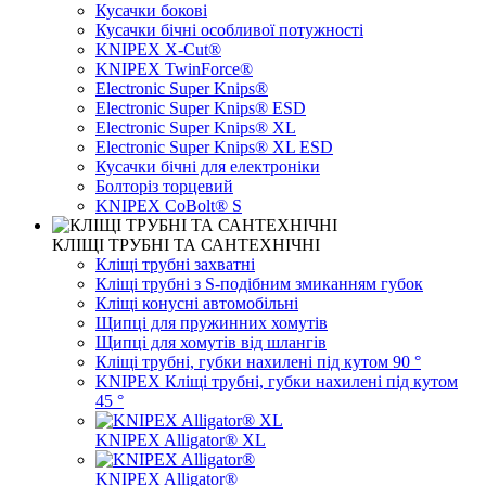
Кусачки бокові
Кусачки бічні особливої ​​потужності
KNIPEX X-Cut®
KNIPEX TwinForce®
Electronic Super Knips®
Electronic Super Knips® ESD
Electronic Super Knips® XL
Electronic Super Knips® XL ESD
Кусачки бічні для електроніки
Болторіз торцевий
KNIPEX CoBolt® S
КЛІЩІ ТРУБНІ ТА САНТЕХНІЧНІ
Кліщі трубні захватні
Кліщі трубні з S-подібним змиканням губок
Кліщі конусні автомобільні
Щипці для пружинних хомутів
Щипці для хомутів від шлангів
Кліщі трубні, губки нахилені під кутом 90 °
KNIPEX Кліщі трубні, губки нахилені під кутом
45 °
KNIPEX Alligator® XL
KNIPEX Alligator®