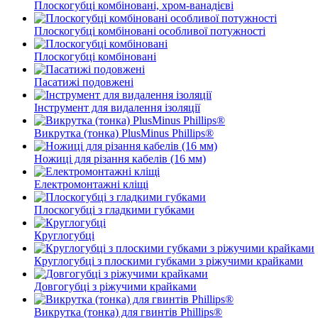
Плоскогубці комбіновані, хром-ванадієві
Плоскогубці комбіновані особливої ​​потужності
Плоскогубці комбіновані
Пасатижі подовжені
Інструмент для видалення ізоляції
Викрутка (тонка) PlusMinus Phillips®
Ножиці для різання кабелів (16 мм)
Електромонтажні кліщі
Плоскогубці з гладкими губками
Круглогубці
Круглогубці з плоскими губками з ріжучими крайками
Довгогубці з ріжучими крайками
Викрутка (тонка) для гвинтів Phillips®