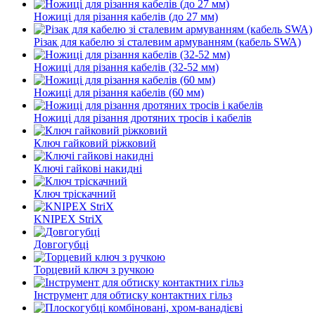
Ножиці для різання кабелів (до 27 мм)
Різак для кабелю зі сталевим армуванням (кабель SWA)
Ножиці для різання кабелів (32-52 мм)
Ножиці для різання кабелів (60 мм)
Ножиці для різання дротяних тросів і кабелів
Ключ гайковий ріжковий
Ключі гайкові накидні
Ключ тріскачний
KNIPEX StriX
Довгогубці
Торцевий ключ з ручкою
Інструмент для обтиску контактних гільз