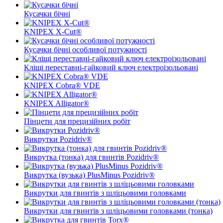
Кусачки бічні
KNIPEX X-Cut®
Кусачки бічні особливої ​​потужності
Кліщі переставні-гайковий ключ електроізольовані
KNIPEX Cobra® VDE
KNIPEX Alligator®
Пінцети для прецизійних робіт
Викрутки Pozidriv®
Викрутка (тонка) для гвинтів Pozidriv®
Викрутка (вузька) PlusMinus Pozidriv®
Викрутки для гвинтів з шліцьовими головками
Викрутки для гвинтів з шліцьовими головками (тонка)