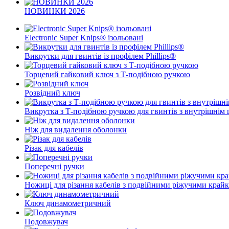
НОВИНКИ 2026
Electronic Super Knips® ізольовані
Викрутки для гвинтів із профілем Phillips®
Торцевий гайковий ключ з Т-подібною ручкою
Розвідний ключ
Викрутка з Т-подібною ручкою для гвинтів з внутрішнім
Ніж для видалення оболонки
Різак для кабелів
Поперечні ручки
Ножиці для різання кабелів з подвійними ріжучими край
Ключ динамометричний
Подовжувач