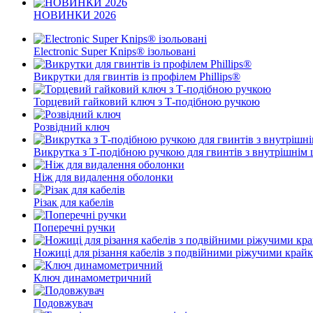
НОВИНКИ 2026
Electronic Super Knips® ізольовані
Викрутки для гвинтів із профілем Phillips®
Торцевий гайковий ключ з Т-подібною ручкою
Розвідний ключ
Викрутка з Т-подібною ручкою для гвинтів з внутрішнім
Ніж для видалення оболонки
Різак для кабелів
Поперечні ручки
Ножиці для різання кабелів з подвійними ріжучими край
Ключ динамометричний
Подовжувач