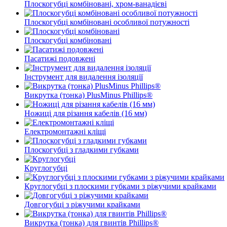
Плоскогубці комбіновані, хром-ванадієві
Плоскогубці комбіновані особливої ​​потужності
Плоскогубці комбіновані
Пасатижі подовжені
Інструмент для видалення ізоляції
Викрутка (тонка) PlusMinus Phillips®
Ножиці для різання кабелів (16 мм)
Електромонтажні кліщі
Плоскогубці з гладкими губками
Круглогубці
Круглогубці з плоскими губками з ріжучими крайками
Довгогубці з ріжучими крайками
Викрутка (тонка) для гвинтів Phillips®