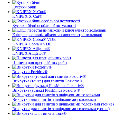
Кусачки бічні
KNIPEX X-Cut®
Кусачки бічні особливої ​​потужності
Кліщі переставні-гайковий ключ електроізольовані
KNIPEX Cobra® VDE
KNIPEX Alligator®
Пінцети для прецизійних робіт
Викрутки Pozidriv®
Викрутка (тонка) для гвинтів Pozidriv®
Викрутка (вузька) PlusMinus Pozidriv®
Викрутки для гвинтів з шліцьовими головками
Викрутки для гвинтів з шліцьовими головками (тонка)